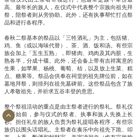
高、最年长的族人，在仪式中代表整个宗族向祖先拜
祭，陪祭者则从旁协助。此外，还有执事帮忙打点祭
品和进行各程序。
春秋二祭基本的祭品以「三牲酒礼」为主，包括猪、
鸡、鱼（或以海味代替）、茶、酒、饭和汤。有些宗
族会加上「五生五熟」，即猪肉、鸡肉及其内脏，生
熟各半，分成十碟。此外，还会备上带有吉祥寓意的
生果，如苹果、杨桃、葡萄、桔，以及放上生菜、糕
点、糖果等。祭品会供奉在祠堂的祖先牌位前，如在
墓地拜祭，则排列在祖先墓碑前。这些祭品包含了族
人孝敬祖先，并祈求五谷丰登的意思。
整个祭祖活动的重点是由主祭者进行的祭礼。祭礼仪
式开始前，参与仪式的祭者、执事和族人先换上长
衫。担任礼生的族人负责为祭礼提唱各程序，有些宗
族仍以围头话唱礼。主祭者在奏乐中向祖先下跪、叩