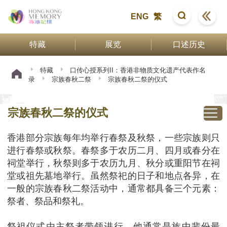
ENG
繁
特藏
展览
口述历史
特藏
口传心授系列II：香港非物质文化遗产代表作名
录
宗族春秋二祭
宗族春秋二祭的仪式
宗族春秋二祭的仪式
香港部分宗族每年均举行春祭及秋祭，一些宗族则只
进行春祭或秋祭。春祭多于农历二月、四月或春分在
祠堂举行，秋祭则多于农历九月、秋分或重阳节在祠
堂或祖先墓地举行。虽然祭祀的日子和地点各异，在
一般的宗族春秋二祭活动中，通常都具备三个元素：
祭者、祭品和祭礼。
祭祖仪式由主祭者带领进行，他通常是族中辈份最