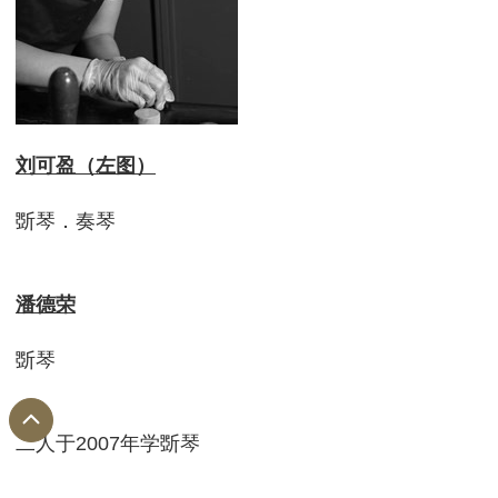
刘可盈（左图）
斲琴．奏琴
潘德荣
斲琴
二人于2007年学斲琴