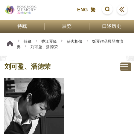
ENG
繁
特藏
展览
口述历史
特藏
香江琴缘
薪火相傳
斲琴作品與琴曲演
奏
刘可盈、潘德荣
刘可盈、潘德荣