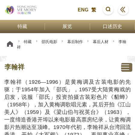
ENG
繁
特藏
展览
口述历史
特藏
邵氏电影
幕后制作
幕后人材
李翰
祥
李翰祥
李翰祥（1926—1996）是黄梅调及古装电影的先
驱；于1954年加入「邵氏」，1957受大陆黄梅戏的
启发，说服「邵氏」投资拍摄古装彩色片《貂蝉》
（1958年），加入黄梅调歌唱元素，其后开拍《江山
美人》（1959）及《梁山伯与祝英台》（1963），
一度缔造香港开埠以来电影最高票房纪录，让黄梅调
影片热潮达至顶峰。1970年代初，李翰祥从台湾回流
香港，开拍《大军阀》（1972），再闯事业高峰；