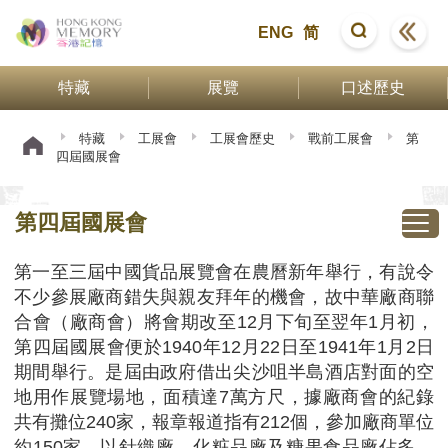
ENG
简
特藏
展覽
口述歷史
特藏
工展會
工展會歷史
戰前工展會
第
四屆國展會
第四屆國展會
第一至三屆中國貨品展覽會在農曆新年舉行，有說令
不少參展廠商錯失與親友拜年的機會，故中華廠商聯
合會（廠商會）將會期改至12月下旬至翌年1月初，
第四屆國展會便於1940年12月22日至1941年1月2日
期間舉行。是屆由政府借出尖沙咀半島酒店對面的空
地用作展覽場地，面積達7萬方尺，據廠商會的紀錄
共有攤位240家，報章報道指有212個，參加廠商單位
約150家，以針織廠、化粧品廠及糖果食品廠佔多。