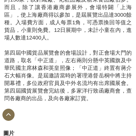
而且，除了讓香港廠商參展外，會場特闢「上海
區」，使上海廠商得以參加，是屆展覽出品達3000餘
種。入場費方面，成人每票1角，可憑票換回等值之
貨品，小童則免費。12日展期中，未計小童在內，進
場人數達12400人。
第四屆中國貨品展覽會的會場設計，對正會場大門的
道路，取名「中正道」，左右兩則分懸中英國旗及中
華民國主席林森和英皇照像；「中正道」終置有蔣介
石大幅肖像。是屆邀請當時的署理港督岳桐中將主持
開幕禮，多位政府官員及中外名流均有出席國展會。
第四屆國貨展覽會完結後，多家洋行致函廠商會，查
問各廠商的出品，及向各廠家訂貨。
圖片