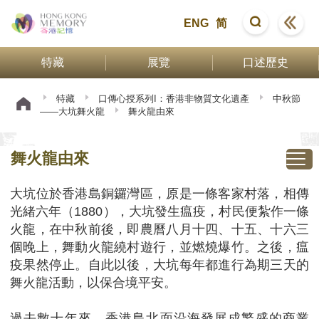
ENG
简
特藏
展覽
口述歷史
特藏
口傳心授系列I：香港非物質文化遺產
中秋節
——大坑舞火龍
舞火龍由來
舞火龍由來
大坑位於香港島銅鑼灣區，原是一條客家村落，相傳
光緒六年（1880），大坑發生瘟疫，村民便紮作一條
火龍，在中秋前後，即農曆八月十四、十五、十六三
個晚上，舞動火龍繞村遊行，並燃燒爆竹。之後，瘟
疫果然停止。自此以後，大坑每年都進行為期三天的
舞火龍活動，以保合境平安。
過去數十年來，香港島北面沿海發展成繁盛的商業