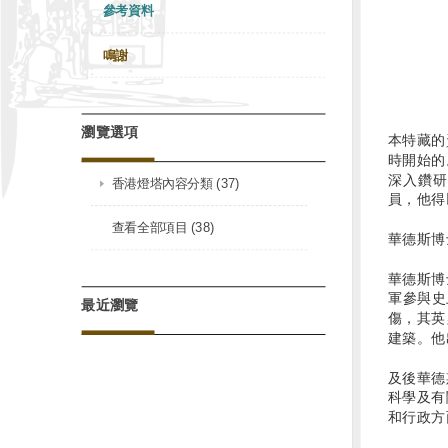
參考資料
鳴謝
瀏覽選項
本特藏的資
時開始的
深入鑽研
香港燈塔內容分類 (37)
員，他得
查看全部項目 (38)
華德斯博
華德斯博
軍參與史
最近瀏覽
傷，其英
建築。他
及後華德
科學及有
和行政方