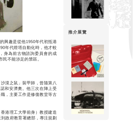
推介展覽
歷史的興趣是從他1950年代初抵港
90年代燈塔自動化時，他才較
，身為前古物諮詢委員會的成
市民不能涉足的禁區。
「沙漠之鼠」裝甲師，曾隨第八
勒諾和安濟奧。他三次在陣上受
任職，主要工作是修復教堂等古
（香港理工大學前身）教授建造
調派到政府教育署總部，專注規劃