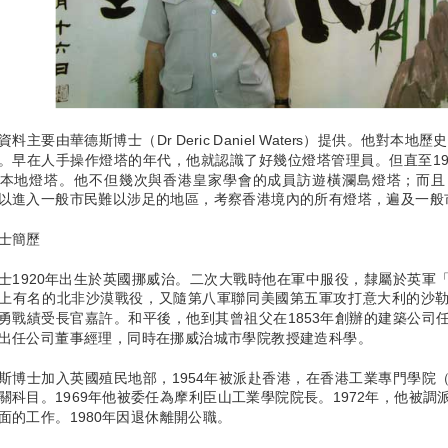
料主要由華德斯博士（Dr Deric Daniel Waters）提供。他對本地
。早在人手操作燈塔的年代，他就認識了好幾位燈塔管理員。但直至19
本地燈塔。他不但幾次與香港皇家學會的成員訪遊橫瀾島燈塔；而且
以進入一般市民難以涉足的地區，考察香港境內的所有燈塔，遍及一般
士簡歷
士1920年出生於英國挪威治。二次大戰時他在軍中服役，隸屬於英軍
上有名的北非沙漠戰役，又隨第八軍聯同美國第五軍攻打意大利的沙
勇戰績受長官嘉許。和平後，他到其曾祖父在1853年創辦的建築公司
出任公司董事經理，同時在挪威治城市學院教授建造科學。
斯博士加入英國殖民地部，1954年被派赴香港，在香港工業專門學院
關科目。1969年他被委任為摩利臣山工業學院院長。1972年，他被
面的工作。1980年因退休離開公職。