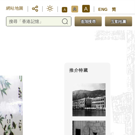
A
網站地圖
A
ENG
简
A
進階搜尋
互動地圖
推介特藏