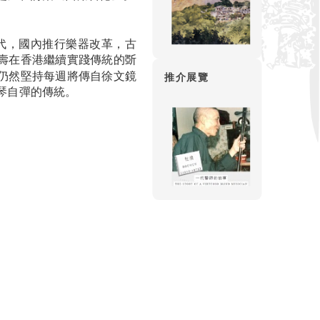
年代，國內推行樂器改革，古
壽在香港繼續實踐傳統的斲
仍然堅持每週將傳自徐文鏡
推介展覽
琴自彈的傳統。