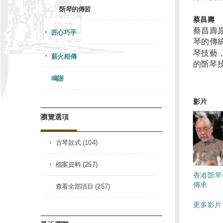
斲琴的傳習
蔡昌壽
蔡昌壽
匠心巧手
琴的傳
琴技藝
薪火相傳
的斲琴
鳴謝
影片
瀏覽選項
古琴款式 (104)
檔案資料 (257)
香港斲琴
傳承
查看全部項目 (257)
更多影片 