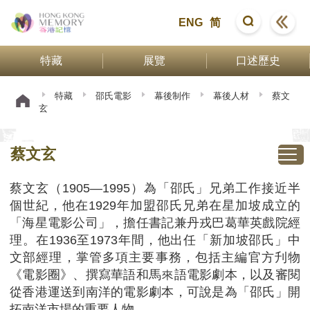
ENG
简
特藏
展覽
口述歷史
特藏
邵氏電影
幕後制作
幕後人材
蔡文
玄
蔡文玄
蔡文玄（1905—1995）為「邵氏」兄弟工作接近半
個世紀，他在1929年加盟邵氏兄弟在星加坡成立的
「海星電影公司」，擔任書記兼丹戎巴葛華英戲院經
理。在1936至1973年間，他出任「新加坡邵氏」中
文部經理，掌管多項主要事務，包括主編官方刋物
《電影圈》、撰寫華語和馬來語電影劇本，以及審閱
從香港運送到南洋的電影劇本，可說是為「邵氏」開
拓南洋市場的重要人物。