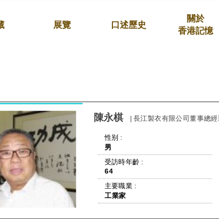
關於
藏
展覽
口述歷史
香港記憶
陳永棋
| 長江製衣有限公司董事總經
 性别 : 
男
 受訪時年齡 : 
64
 主要職業 : 
工業家