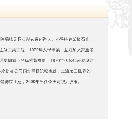
父陳瑞球是長江製衣廠創辦人。小學時肄業於石光、
修工業工程。1970年大學畢業，返港加入家族製
集團旗下的德祥製衣廠。1970年代起代表港澳紡
，陳永棋替公司四出尋覓設廠地點，走遍第三世界的
營傳媒生意，2000年出任亞洲電視大股東。