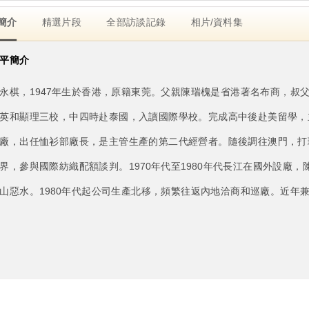
簡介
精選片段
全部訪談記錄
相片/資料集
平簡介
永棋，1947年生於香港，原籍東莞。父親陳瑞槐是省港著名布商，叔
英和顯理三校，中四時赴泰國，入讀國際學校。完成高中後赴美留學，主
廠，出任恤衫部廠長，是主管生產的第二代經營者。隨後調往澳門，打理
界，參與國際紡織配額談判。1970年代至1980年代長江在國外設廠
山惡水。1980年代起公司生產北移，頻繁往返內地洽商和巡廠。近年兼