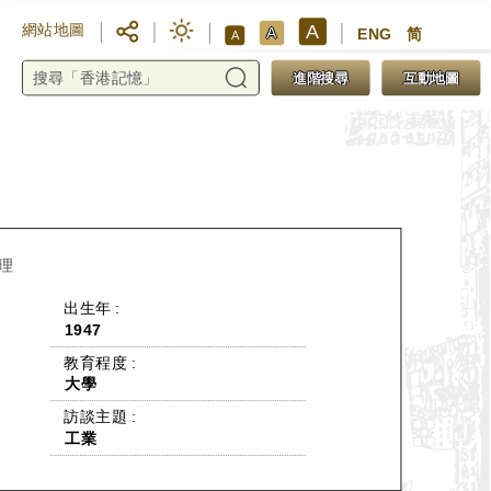
A
網站地圖
A
ENG
简
A
進階搜尋
互動地圖
理
 出生年 : 
1947
 教育程度 : 
大學
 訪談主題 : 
工業