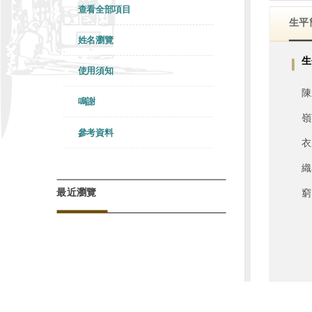
查看全部項目
生平
姓名瀏覽
生
使用須知
陳
鳴謝
嶺
參考資料
衣
織
最近瀏覽
窮