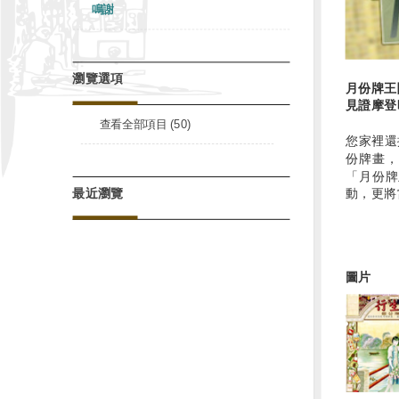
鳴謝
瀏覽選項
月份牌王
見證摩登
查看全部項目 (50)
您家裡還
份牌畫，
「月份牌
最近瀏覽
動，更將
圖片