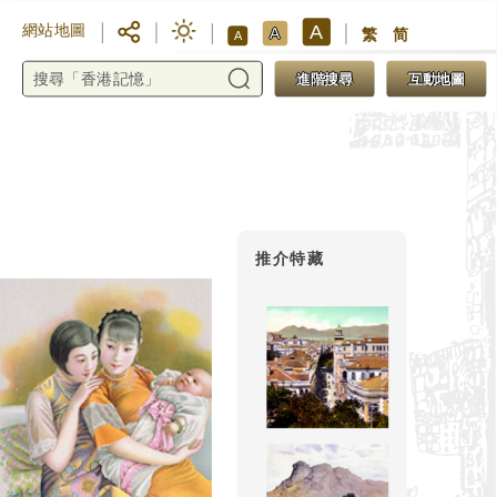
A
網站地圖
A
繁
简
A
進階搜尋
互動地圖
推介特藏