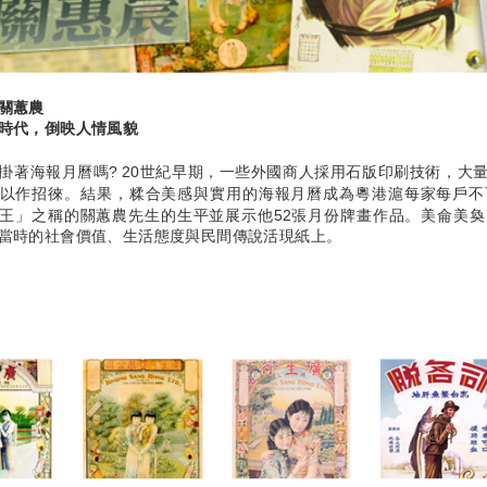
關蕙農
時代，倒映人情風貌
掛著海報月曆嗎? 20世紀早期，一些外國商人採用石版印刷技術，大
以作招徠。結果，糅合美感與實用的海報月曆成為粵港滬每家每戶不
王」之稱的關蕙農先生的生平並展示他52張月份牌畫作品。美侖美
當時的社會價值、生活態度與民間傳說活現紙上。