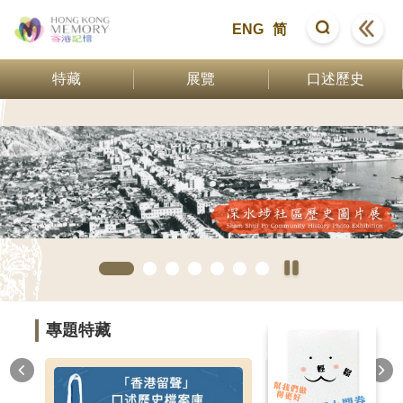
ENG
简
特藏
展覽
口述歷史
專題特藏