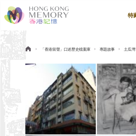
特
「香港留聲」口述歷史檔案庫
專題故事
土瓜灣