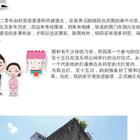
二零年由邻居容婆婆和祥嫂接生，在新界元朗锦田吉庆围的家中出世
五百多年历史，四边有青砖围墙，四角有炮楼，铁造的围门在我出生
裘伯伯多番斡旋，才得以交还重装。除围村外，锦田还有很多祠堂、
。
围村有不少传统习俗，而我第一个参与的仪
至十五日在清乐邓公祠举行的点灯仪式。从
一个代表他的灯盏燃点在祠堂的大灯笼内，
为我点灯。至十五日，妈妈预备好丁粥和
辈。自此，我的名字便加进族谱，正式确立