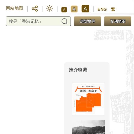
A
网站地图
A
ENG
繁
A
进阶搜寻
互动地图
推介特藏