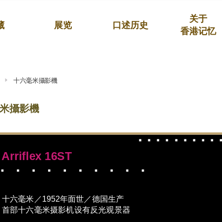
关于
藏
展览
口述历史
香港记忆
十六毫米攝影機
米攝影機
Arriflex 16ST
十六毫米／1952年面世／德国生产
首部十六毫米摄影机设有反光观景器