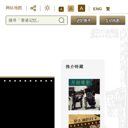
A
网站地图
A
ENG
繁
A
进阶搜寻
互动地图
推介特藏
Bell & Howell Fil
十六毫米／1923年面世／
柯达研发十六毫米负片后
十六毫米摄影机推出市场