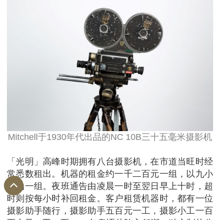
Mitchell于1930年代出品的NC 10B三十五毫米摄影机
「光明」高峰时期拥有八台摄影机，在市道当旺时经
常悉数租出。机器的租金约一千二百元一组，以九小
时为一组。夜班通告由凌晨一时至翌日早上十时，超
时则按每小时补回租金。客户租赁机器时，都有一位
摄影助手随行，摄影助手五百元一工，摄影小工一百