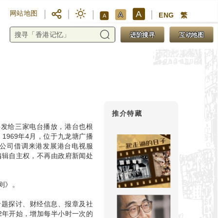
A
网站地图
A
ENG
繁
A
进阶搜寻
互动地图
推介特藏
料发给三家电台播放，港台也根
1969年4月，位于九龙塘广播
播公司借调来港发展港台电视服
及编辑自主权，不再由政府新闻处
则》。
专题探讨、财经信息、报章及社
82年开始，增加每半小时一次的