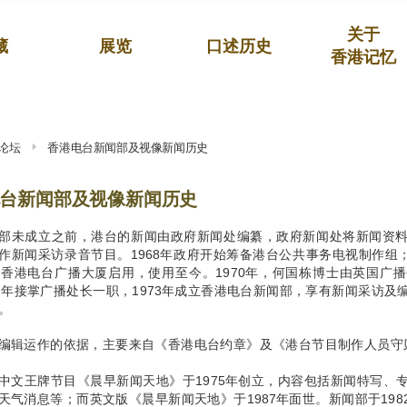
关于
藏
展览
口述历史
香港记忆
论坛
香港电台新闻部及视像新闻历史
台新闻部及视像新闻历史
部未成立之前，港台的新闻由政府新闻处编纂，政府新闻处将新闻资
作新闻采访录音节目。1968年政府开始筹备港台公共事务电视制作组；
的香港电台广播大厦启用，使用至今。1970年，何国栋博士由英国广
72年接掌广播处长一职，1973年成立香港电台新闻部，享有新闻采访
。
编辑运作的依据，主要来自《香港电台约章》及《港台节目制作人员守
中文王牌节目《晨早新闻天地》于1975年创立，内容包括新闻特写、
天气消息等；而英文版《晨早新闻天地》于1987年面世。新闻部于19