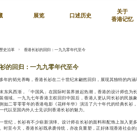
关于
藏
展览
口述历史
香港记忆
歷史沿革
香港长衫的回归：一九九零年代至今
衫的回归：一九九零年代至今
多年的韬光养晦，香港长衫在二十世纪末翩然回归，展现其独特的内涵
末东风西渐，「中国风」在国际时装界掀起热潮，香港的设计师也为
装领域。一九九七年香港主权回归中国后，香港人更认同长衫的民族
例如二零零零年的香港电影《花样年华》演活了六十年代的经典长衫
一代以至国内外人士见识到香港长衫的魅力。
一世纪，长衫有不少崭新演绎。设计师在长衫的面料和配饰上加入更
。时至今天，香港长衫既承袭传统，亦改良重塑，正好体现香港社会的