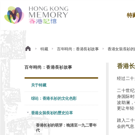
特
特藏
百年時尚：香港長衫故事
香港女裝長衫的
香港长
百年時尚：香港長衫故事
经过二十
关于特藏
二十世纪
身国际时
综论：香港长衫的文化色彩
波助澜，
更让年轻
香港女裝長衫的歷史沿革
踏入二十
香港长衫的萌芽：晚清至一九二零年
会的气息
代