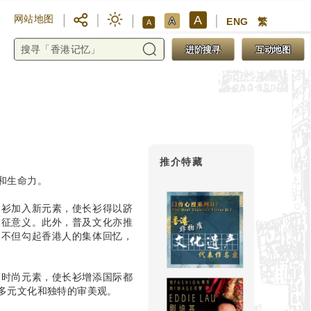
A
网站地图
A
ENG
繁
A
进阶搜寻
互动地图
推介特藏
和生命力。
长衫加入新元素，使长衫得以跻
象征意义。此外，普及文化亦推
，不但勾起香港人的集体回忆，
多时尚元素，使长衫增添国际都
多元文化和独特的审美观。