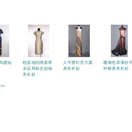
鸟图短
粉蓝地织绣新界
人字襟钉亮片露
珊瑚色罩薄纱
乡议局标志短袖
肩夹长衫
对称肩夹长衫
夹长衫
>>