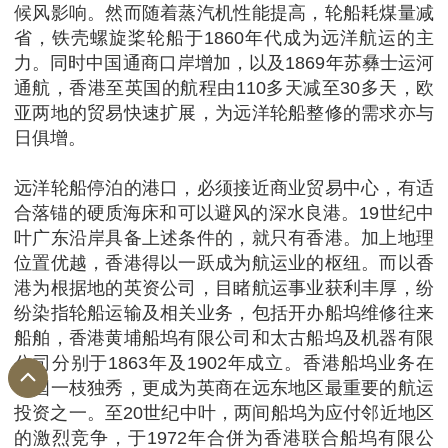
候风影响。然而随着蒸汽机性能提高，轮船耗煤量减
省，铁壳螺旋桨轮船于1860年代成为远洋航运的主
力。同时中国通商口岸增加，以及1869年苏彝士运河
通航，香港至英国的航程由110多天减至30多天，欧
亚两地的贸易快速扩展，为远洋轮船整修的需求亦与
日俱增。
远洋轮船停泊的港口，必须接近商业贸易中心，有适
合落锚的硬质海床和可以避风的深水良港。19世纪中
叶广东沿岸具备上述条件的，就只有香港。加上地理
位置优越，香港得以一跃成为航运业的枢纽。而以香
港为根据地的英资公司，目睹航运事业获利丰厚，纷
纷染指轮船运输及相关业务，包括开办船坞维修往来
船舶，香港黄埔船坞有限公司和太古船坞及机器有限
公司分别于1863年及1902年成立。香港船坞业务在
中国一枝独秀，更成为英商在远东地区最重要的航运
投资之一。至20世纪中叶，两间船坞为应付邻近地区
的激烈竞争，于1972年合併为香港联合船坞有限公