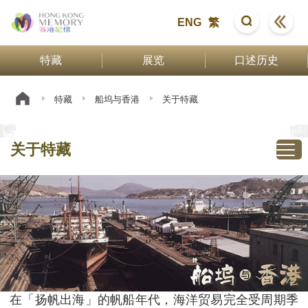
ENG
繁
特藏
展览
口述历史
特藏
船坞与香港
关于特藏
关于特藏
在「扬帆出海」的帆船年代，海洋贸易完全受周期季