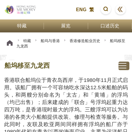
ENG
繁
特藏
展览
口述历史
特藏
船坞与香港
香港修造船业历史
船坞移至
九龙西
船坞移至九龙西
香港联合船坞位于青衣岛西岸，于1980年11月正式启
用。该船厂拥有一个可容纳吃水深达12.5米船舶的码
头，和两艘分别命名为「太古」和「黄埔」的浮坞
（均已出售）；后来建成的「联合」号浮坞起重力达
四万吨，是香港现时最大的浮坞。三艘浮坞可以为访
港的各类大小船舶提供改装、修理与检查等服务。与
此同时，友联及欧亚两间同样拥有浮坞的船厂亦于
1980年代初在青衣以西的海面启业，主要为远洋船只