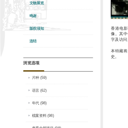
文物展览
鸣谢
香港电影
版权须知
像。其中
字及访问
连结
本特藏将
史。
浏览选项
片种 (59)
语言 (62)
年代 (98)
檔案资料 (98)
查看全部项目 (98)