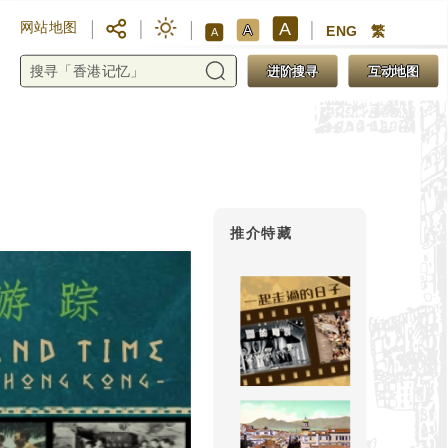
A
网站地图
A
ENG
繁
A
进阶搜寻
互动地图
推介特藏