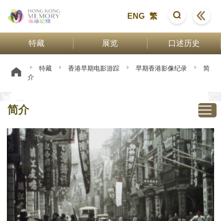
ENG
繁
特藏
展览
口述历史
特藏
香港早期电影游踪
早期香港影像纪录
简
介
简介