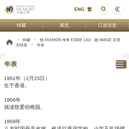
ENG
繁
特藏
展览
口述历史
特藏
他 FASHION 传奇 EDDIE LAU 她 IMAGE 百变
刘培基
年表
年表
1951年（2月23日）
生于香港。
1956年
就读慈爱幼稚园。
1959年
八岁时因母亲改嫁，被送往寄宿学校。小学五年级辍