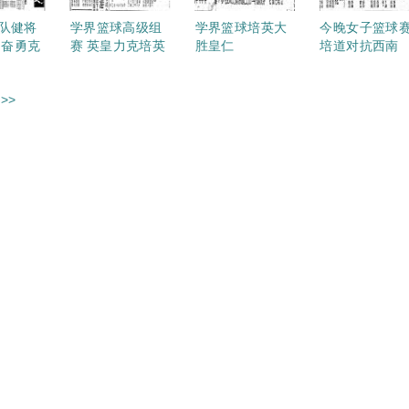
队健将
学界篮球高级组
学界篮球培英大
今晚女子篮球
罗奋勇克
赛 英皇力克培英
胜皇仁
培道对抗西南
>>