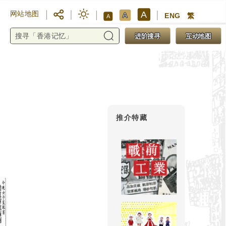
A
网站地图
A
ENG
繁
A
进阶搜寻
互动地图
推介特藏