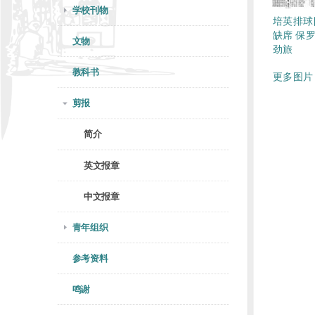
学校刊物
培英排球
缺席 保
文物
劲旅
教科书
更多图片 
剪报
简介
英文报章
中文报章
青年组织
参考资料
鸣谢