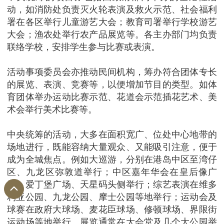
动，如消防处负责灭火轮表演及救火示范、社会福利
署在各区举行儿童游艺大会；教育司署举行学校游艺
大会；渔农处举行农产品展览等。各主办部门均负责
联络学校，安排学生参与比赛或表演。
活动事项委员会亦推动民间机构，筹办符合团体专长
的展览、表演、竞赛等，以便增加节目的类型。如体
育团体举办运动比赛示范、花道会示范插花艺术、美
术会举行美术比赛等。
中央统筹的活动，大多在面积宽广、位处中心地带的
场地进行，既能容纳大量观众、又能吸引注意，便于
成为全城焦点。例如大巡游，分别在港岛中区至湾仔
区、九龙区弥敦道举行；中区嘉年华会在皇后像广
场、爱丁堡广场、天星码头侧举行；综艺表演在维多
利亚公园、九龙公园、摩士公园等地举行；运动会及
球赛在政府大球场、麦花臣球场、修顿球场、界限街
运动场等地举行。展览通常在大会堂及几个大公园举