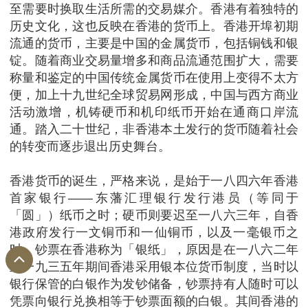
至需要时换取生活所需的交易媒介。香港有着独特的
历史文化，这也反映在香港的货币上。香港开埠初期
流通的货币，主要是中国的金属货币，包括铜钱和银
锭。随着商业交易量增多和商品流通范围扩大，需要
称量和鉴定的中国传统金属货币在使用上变得不太方
便，加上十九世纪全球贸易网形成，中国与西方商业
活动激增，机铸硬币和机印纸币开始在通商口岸流
通。踏入二十世纪，非香港本土发行的货币随着社会
的转变而逐步退出历史舞台。
香港货币的诞生，严格来说，是始于一八四六年香港
首家银行――东藩汇理银行发行港员（等同于
「圆」）纸币之时；硬币则要迟至一八六三年，自香
港政府发行一文铜币和一仙铜币，以及一毫银币之
时。钞票在香港称为「银纸」，原因是在一八六二年
至一九三五年期间香港采用银本位货币制度，当时以
银行保管的白银作为发钞储备，钞票持有人随时可以
凭票向银行兑换相等于钞票面额的白银。其间香港的