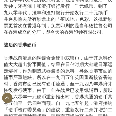
发钞，还有滙丰和渣打银行发行一千元纸币。到了一
九八零年代，滙丰和渣打银行开始发行二十元纸币，
并逐步除去所有钞票上的「殖民地」色彩。这批新钞
票更首次在香港印制，负责印刷的是当年德拉鲁公司
在香港成立的分厂，即今天的香港印钞有限公司。
战后的香港硬币
香港战前流通的铜镍合金硬币或镍币，由于其原料价
值大大超出货币面值，结果在日佔时期大都遭日军运
走熔掉，作为制造武器装备的原料，导致香港市面的
辅币严重短缺。所以在一九四五年英国重新接管香港
时，香港市面已没有硬币流通，至一九四八年港府才
恢復发行硬币。由于一仙在战后已改用纸辅币，所以
一九六零年一元硬币重新推出时，香港流通的硬币共
有五仙至一元四种面额。自一九七五年起，港府接纳
「硬币检讨委员会」的建议，重新发行二毫并增加二