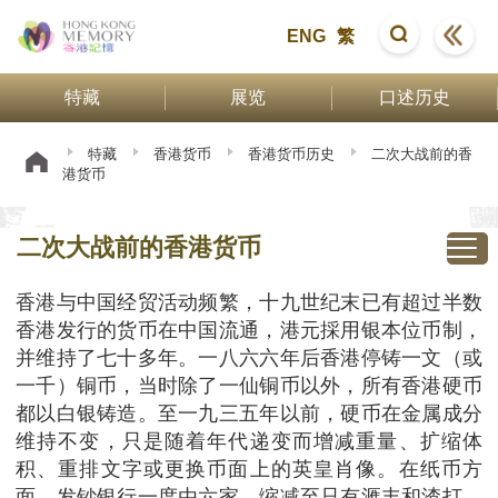
ENG
繁
特藏
展览
口述历史
特藏
香港货币
香港货币历史
二次大战前的香
港货币
二次大战前的香港货币
香港与中国经贸活动频繁，十九世纪末已有超过半数
香港发行的货币在中国流通，港元採用银本位币制，
并维持了七十多年。一八六六年后香港停铸一文（或
一千）铜币，当时除了一仙铜币以外，所有香港硬币
都以白银铸造。至一九三五年以前，硬币在金属成分
维持不变，只是随着年代递变而增减重量、扩缩体
积、重排文字或更换币面上的英皇肖像。在纸币方
面，发钞银行一度由六家，缩减至只有滙丰和渣打，