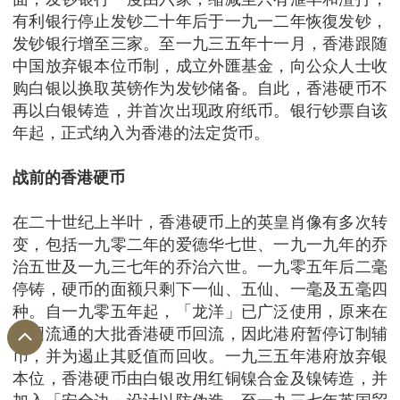
有利银行停止发钞二十年后于一九一二年恢復发钞，
发钞银行增至三家。至一九三五年十一月，香港跟随
中国放弃银本位币制，成立外匯基金，向公众人士收
购白银以换取英镑作为发钞储备。自此，香港硬币不
再以白银铸造，并首次出现政府纸币。银行钞票自该
年起，正式纳入为香港的法定货币。
战前的香港硬币
在二十世纪上半叶，香港硬币上的英皇肖像有多次转
变，包括一九零二年的爱德华七世、一九一九年的乔
治五世及一九三七年的乔治六世。一九零五年后二毫
停铸，硬币的面额只剩下一仙、五仙、一毫及五毫四
种。自一九零五年起，「龙洋」已广泛使用，原来在
中国流通的大批香港硬币回流，因此港府暂停订制辅
币，并为遏止其贬值而回收。一九三五年港府放弃银
本位，香港硬币由白银改用红铜镍合金及镍铸造，并