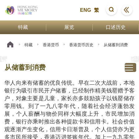
ENG
繁
特藏
展览
口述历史
特藏
香港货币
香港货币历史
从储蓄到消费
从储蓄到消费
华人向来有储蓄的优良传统。早在二次大战前，本地
银行为吸引市民开户储蓄，已经制作精美钱罂赠予客
户，对象主要是儿童，家长亦多鼓励孩子以钱罂储存
零用钱。到了一九八零年代，随着社会经济蓬勃发
展，个人薪酬与物价同样大幅度上升，市民增加消
费，银行亦乘时推出各种提款卡和信用卡。社会价值
观逐渐产生变化，信用卡日渐普及，个人信贷亦为更
多市民所接受，香港迈进签账年代。加上一九九零年