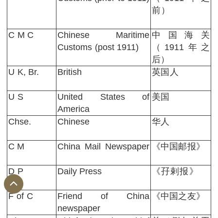
前）
C M C
Chinese Maritime
中国海关
Customs (post 1911)
（1911年之
后）
U K, Br.
British
英国人
U S
United States of
美国
America
Chse.
Chinese
华人
C M
China Mail Newspaper
《中国邮报》
D P
Daily Press
《孖剌报》
F of C
Friend of China
《中国之友》
newspaper