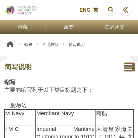
ENG
繁
特藏
展览
口述历史
特藏
红毛坟场
简写说明
简写说明
缩写
主要的缩写列于以下类目标题之下：
一般用语
M Navy
Merchant Navy
商船
I M C
Imperial Maritime
大清皇家海关
Customs (prior to 1911)
（1911年之