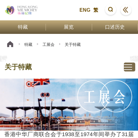
ENG
繁
特藏
展览
口述历史
特藏
工展会
关于特藏
关于特藏
香港中华厂商联合会于1938至1974年间举办了31届