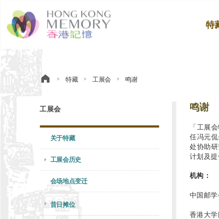
特
特藏
工展会
鸣谢
鸣谢
工展会
「工展会
任冯元侃
关于特藏
处协助研
计划及提
工展会历史
机构：
会场地点变迁
中国邮学
昔日摊位
香港大学