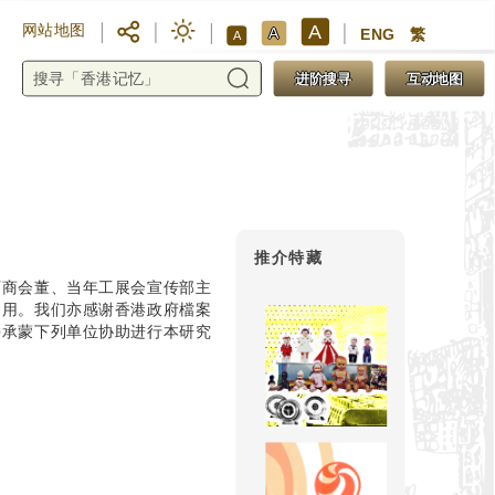
A
网站地图
A
ENG
繁
A
进阶搜寻
互动地图
推介特藏
厂商会董、当年工展会宣传部主
之用。我们亦感谢香港政府檔案
并承蒙下列单位协助进行本研究