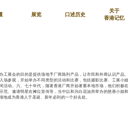
关于
藏
展览
口述历史
香港记忆
办工展会的目的是提供场地予厂商陈列产品，让市民和外商认识产品
入场参观，开始举办不同类型的活动和比赛，包括摄影比赛、工展小
闲活动。六、七十年代，随著香港厂商开始著重本地市场，他们积极
示范、邀请明星在摊位宣传等，当中以和兴白花油所举办的慈善小姐
渐地成为香港人于圣诞、新年必到的一个好去处。