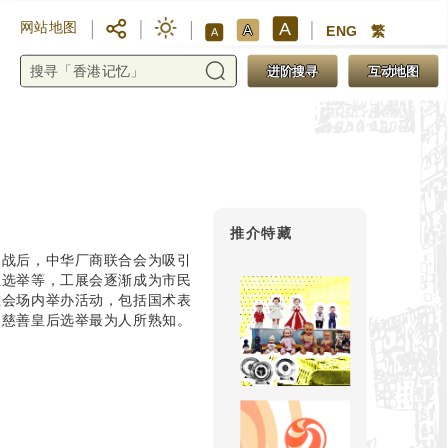
A
网站地图
A
ENG
繁
A
进阶搜寻
互动地图
推介特藏
。战后，中华厂商联合会为吸引
姐选举等，工展会逐渐成为市民
在会场内举办活动，包括国术表
和慈善皇后选举最为人所熟知。