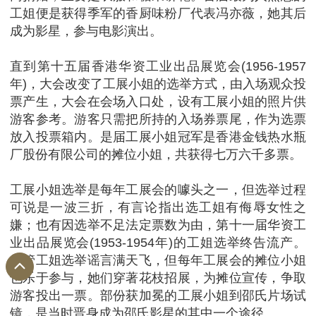
工姐便是获得季军的香厨味粉厂代表冯亦薇，她其后
成为影星，参与电影演出。
直到第十五届香港华资工业出品展览会(1956-1957
年)，大会改变了工展小姐的选举方式，由入场观众投
票产生，大会在会场入口处，设有工展小姐的照片供
游客参考。游客只需把所持的入场券票尾，作为选票
放入投票箱内。是届工展小姐冠军是香港金钱热水瓶
厂股份有限公司的摊位小姐，共获得七万六千多票。
工展小姐选举是每年工展会的噱头之一，但选举过程
可说是一波三折，有言论指出选工姐有侮辱女性之
嫌；也有因选举不足法定票数为由，第十一届华资工
业出品展览会(1953-1954年)的工姐选举终告流产。
尽管工姐选举谣言满天飞，但每年工展会的摊位小姐
也乐于参与，她们穿著花枝招展，为摊位宣传，争取
游客投出一票。部份获加冕的工展小姐到邵氏片场试
镜，是当时晋身成为邵氏影星的其中一个途径。