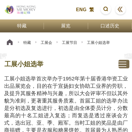
ENG
繁
特藏
展览
口述历史
特藏
工展会
工展节目
工展小姐选举
工展小姐选举
工展小姐选举首次举办于1952年第十届香港华资工业
出品展览会，目的在于宣扬妇女协助工业界的劳职，
及提升其服务精神与兴趣，所以大会评审不但以其外
貌为准则，更著重其服务质素。首届工姐的选举办法
是分初选及复选进行，初选是由全体委员计分，分数
最高的十名工姐进入复选；而复选是透过座谈会方
式，选出冠、亚、季、殿军。当时工姐的奖品是由厂
商捐赠，主要是衣服和糖果饼乾。首届最为人熟悉的