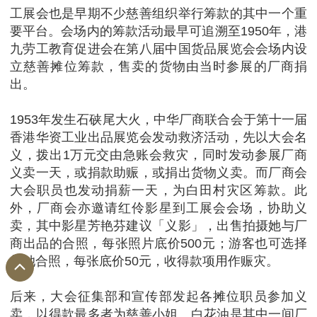
工展会也是早期不少慈善组织举行筹款的其中一个重
要平台。会场内的筹款活动最早可追溯至1950年，港
九劳工教育促进会在第八届中国货品展览会会场内设
立慈善摊位筹款，售卖的货物由当时参展的厂商捐
出。
1953年发生石硖尾大火，中华厂商联合会于第十一届
香港华资工业出品展览会发动救济活动，先以大会名
义，拨出1万元交由急账会救灾，同时发动参展厂商
义卖一天，或捐款助赈，或捐出货物义卖。而厂商会
大会职员也发动捐薪一天，为白田村灾区筹款。此
外，厂商会亦邀请红伶影星到工展会会场，协助义
卖，其中影星芳艳芬建议「义影」，出售拍摄她与厂
商出品的合照，每张照片底价500元；游客也可选择
与她合照，每张底价50元，收得款项用作赈灾。
后来，大会征集部和宣传部发起各摊位职员参加义
卖，以得款最多者为慈善小姐。白花油是其中一间厂