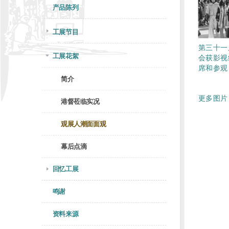
产品陈列
工展节目
第三十一
工展花絮
会获影视
席和参观
简介
更多图片 
港督莅临实况
观展人潮面面观
幕后点滴
回忆工展
鸣谢
资料来源