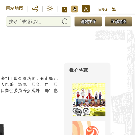
A
网站地图
A
ENG
繁
A
进阶搜寻
互动地图
推介特藏
起来到工展会凑热闹，有市民记
名人也乐于游览工展会。而工展
出口商会委员等参观外，每年也