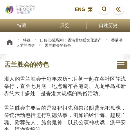
ENG
繁
特藏
展览
口述历史
特藏
口传心授系列I：香港非物质文化遗产
香港潮
人盂兰胜会
盂兰胜会的特色
盂兰胜会的特色
潮人的盂兰胜会于每年农历七月初一起在各社区轮流
举行，直至七月底，地点遍布香港岛、九龙半岛和新
界约六十多处，是香港大规模的民俗活动。
盂兰胜会主要目的是祭祀祖先和祭吊阴曹无祀孤魂，
传统活动包括进行功德法事，例如诵经忏悔、超度亡
魂、附荐先人、施食鬼神，以及公演神功戏、派平安
米、福物竞投等。