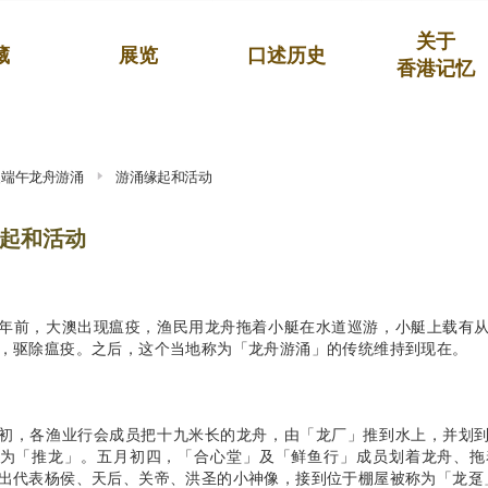
关于
藏
展览
口述历史
香港记忆
澳端午龙舟游涌
游涌缘起和活动
起和活动
年前，大澳出现瘟疫，渔民用龙舟拖着小艇在水道巡游，小艇上载有
，驱除瘟疫。之后，这个当地称为「龙舟游涌」的传统维持到现在。
初，各渔业行会成员把十九米长的龙舟，由「龙厂」推到水上，并划
为「推龙」。五月初四，「合心堂」及「鲜鱼行」成员划着龙舟、拖
出代表杨侯、天后、关帝、洪圣的小神像，接到位于棚屋被称为「龙趸