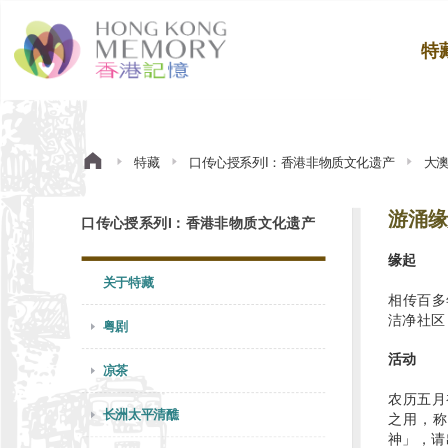
特
特藏
口传心授系列I：香港非物质文化遗产
大
游涌缘
口传心授系列I：香港非物质文化遗产
缘起
关于特藏
相传百多
洁净社区
粤剧
活动
凉茶
农历五月
长洲太平清醮
之用，称
神」，请