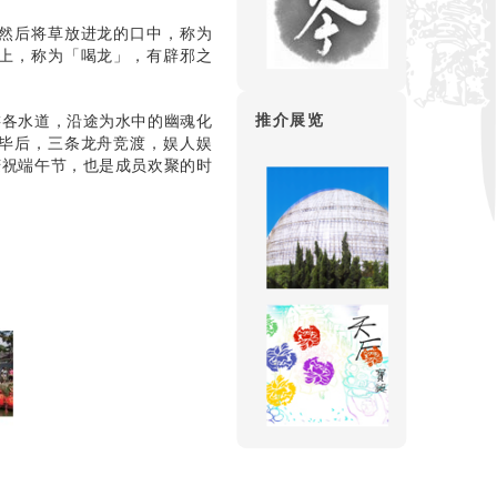
然后将草放进龙的口中，称为
上，称为「喝龙」，有辟邪之
推介展览
游各水道，沿途为水中的幽魂化
毕后，三条龙舟竞渡，娱人娱
庆祝端午节，也是成员欢聚的时