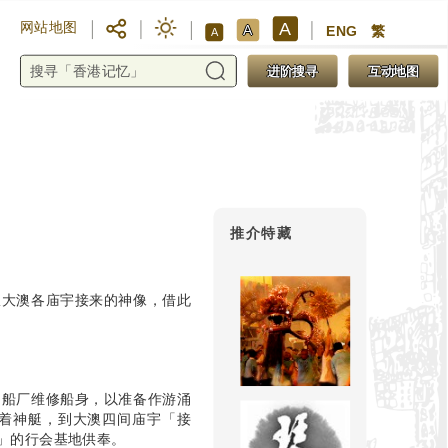
A
网站地图
A
ENG
繁
A
进阶搜寻
互动地图
推介特藏
从大澳各庙宇接来的神像，借此
到船厂维修船身，以准备作游涌
着神艇，到大澳四间庙宇「接
」的行会基地供奉。