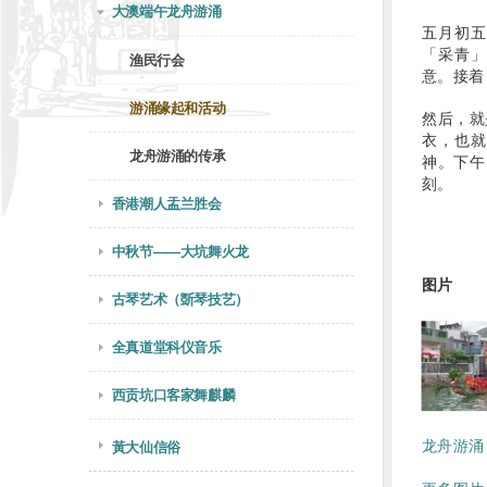
大澳端午龙舟游涌
五月初五
「采青」
渔民行会
意。接着
游涌缘起和活动
然后，就
衣，也就
龙舟游涌的传承
神。下午
刻。
香港潮人盂兰胜会
中秋节——大坑舞火龙
图片
古琴艺术（斲琴技艺）
全真道堂科仪音乐
西贡坑口客家舞麒麟
龙舟游涌 (
黃大仙信俗