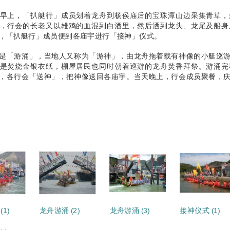
早上，「扒艇行」成员划着龙舟到杨侯庙后的宝珠潭山边采集青草，
，行会的长老又以雄鸡的血混到白酒里，然后洒到龙头、龙尾及船身
，「扒艇行」成员便到各庙宇进行「接神」仪式。
是「游涌」，当地人又称为「游神」，由龙舟拖着载有神像的小艇巡
是焚烧金银衣纸，棚屋居民也同时朝着巡游的龙舟焚香拜祭。游涌完
，各行会「送神」，把神像送回各庙宇。当天晚上，行会成员聚餐，
1)
龙舟游涌 (2)
龙舟游涌 (3)
接神仪式 (1)