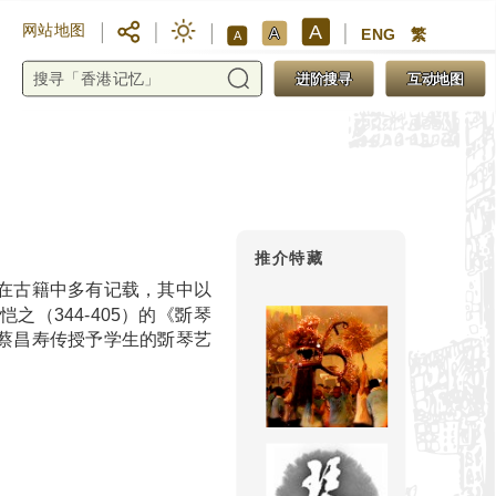
A
网站地图
A
ENG
繁
A
进阶搜寻
互动地图
推介特藏
在古籍中多有记载，其中以
之（344-405）的《斲琴
蔡昌寿传授予学生的斲琴艺