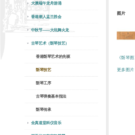
大澳端午龙舟游涌
图片
香港潮人盂兰胜会
中秋节——大坑舞火龙
古琴艺术（斲琴技艺）
香港斲琴艺术的先驱
《斲琴图
更多图片 
斲琴技艺
斲琴工序
古琴弹奏基本指法
斲琴传承
全真道堂科仪音乐