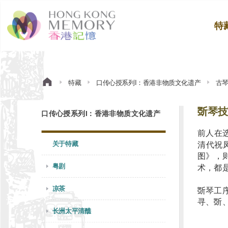
特
特藏
口传心授系列I：香港非物质文化遗产
古
斲琴技
口传心授系列I：香港非物质文化遗产
前人在
关于特藏
清代祝凤
图》，
粤剧
术，都
凉茶
斲琴工
寻、斲
长洲太平清醮