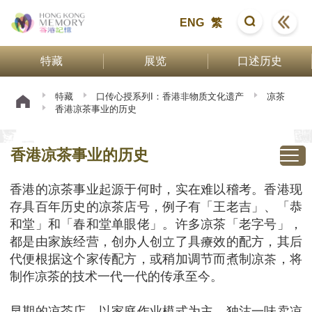
ENG
繁
特藏
展览
口述历史
特藏
口传心授系列I：香港非物质文化遗产
凉茶
香港凉茶事业的历史
香港凉茶事业的历史
香港的凉茶事业起源于何时，实在难以稽考。香港现
存具百年历史的凉茶店号，例子有「王老吉」、「恭
和堂」和「春和堂单眼佬」。许多凉茶「老字号」，
都是由家族经营，创办人创立了具療效的配方，其后
代便根据这个家传配方，或稍加调节而煮制凉茶，将
制作凉茶的技术一代一代的传承至今。
早期的凉茶店，以家庭作业模式为主，独沽一味卖凉