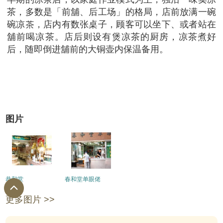
茶，多数是「前舖、后工场」的格局，店前放满一碗
碗凉茶，店内有数张桌子，顾客可以坐下、或者站在
舖前喝凉茶。店后则设有煲凉茶的厨房，凉茶煮好
后，随即倒进舖前的大铜壶内保温备用。
图片
恭和堂
春和堂单眼佬
更多图片 >>