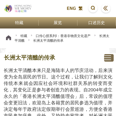
ENG
繁
特藏
展览
口述历史
特藏
口传心授系列I：香港非物质文化遗产
长洲太
平清醮
长洲太平清醮的传承
长洲太平清醮的传承
长洲太平清醮本来只是海陆丰人的节庆活动，后来演
变为全岛居民的节日。这个过程，让我们了解到文化
传统本来就会因应社会环境和社群关系的转变而变
化，其变化正是参与者创造力的表现。自2004年成立
永久的「香港长洲太平清醮值理会」后，常设的值理
会变更旧法，欢迎岛上各籍贯的居民参选为值理，并
决定每年于政府法定假期举行会景巡游，方便全香港
市民参加庆典。此外，又协助专家学者，对长洲太平