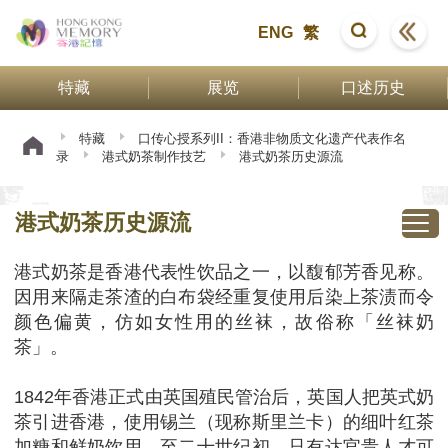
ENG
繁
特藏
展览
口述历史
特藏
口传心授系列II：香港非物质文化遗产代表作名
录
港式奶茶制作技艺
港式奶茶历史源流
港式奶茶历史源流
港式奶茶是香港代表性饮品之一，以馥郁芳香见称。
因用来隔走茶渣的白布袋经重复使用后染上茶渍而令
颜色偏黄，仿如女性用的丝袜，故俗称「丝袜奶
茶」。
1842年香港正式由英国殖民管治后，英国人把英式奶
茶引进香港，使用锡兰（现称斯里兰卡）的细叶红茶
加糖和鲜奶饮用。至二十世纪初，只有达官贵人才可