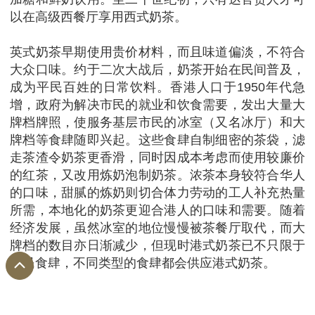
以在高级西餐厅享用西式奶茶。
英式奶茶早期使用贵价材料，而且味道偏淡，不符合
大众口味。约于二次大战后，奶茶开始在民间普及，
成为平民百姓的日常饮料。香港人口于1950年代急
增，政府为解决市民的就业和饮食需要，发出大量大
牌档牌照，使服务基层市民的冰室（又名冰厅）和大
牌档等食肆随即兴起。这些食肆自制细密的茶袋，滤
走茶渣令奶茶更香滑，同时因成本考虑而使用较廉价
的红茶，又改用炼奶泡制奶茶。浓茶本身较符合华人
的口味，甜腻的炼奶则切合体力劳动的工人补充热量
所需，本地化的奶茶更迎合港人的口味和需要。随着
经济发展，虽然冰室的地位慢慢被茶餐厅取代，而大
牌档的数目亦日渐减少，但现时港式奶茶已不只限于
平民食肆，不同类型的食肆都会供应港式奶茶。