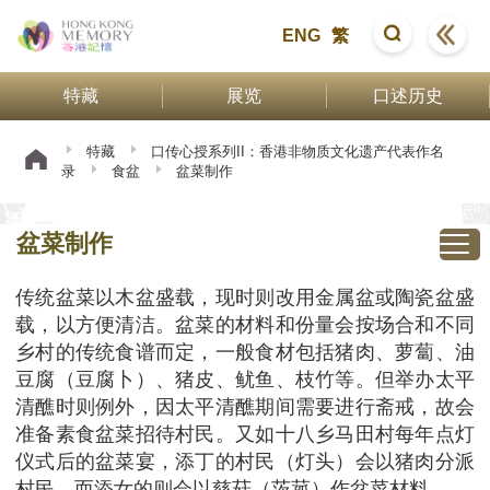
ENG
繁
特藏
展览
口述历史
特藏
口传心授系列II：香港非物质文化遗产代表作名
录
食盆
盆菜制作
盆菜制作
传统盆菜以木盆盛载，现时则改用金属盆或陶瓷盆盛
载，以方便清洁。盆菜的材料和份量会按场合和不同
乡村的传统食谱而定，一般食材包括猪肉、萝蔔、油
豆腐（豆腐卜）、猪皮、鱿鱼、枝竹等。但举办太平
清醮时则例外，因太平清醮期间需要进行斋戒，故会
准备素食盆菜招待村民。又如十八乡马田村每年点灯
仪式后的盆菜宴，添丁的村民（灯头）会以猪肉分派
村民，而添女的则会以慈菇（茨菰）作盆菜材料。