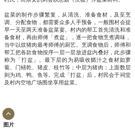
盆菜的制作步骤繁复，从清洗、准备食材，及至烹
调、分配食物，都需要众多人手预备，一般围村会提
早一天至两天准备盆菜宴。村内的帮工首先清洗和准
备食材，再由师傅「煮盆」，逐一把食物烹煮调味，
当中以炆猪肉最考师傅的厨艺。烹调食物后，师傅和
帮工把各款食物按序一层一层放进盆内叠好，此步骤
称为「打盆」。最下层的为易吸收餚汁之食材如萝
蔔、门鳝乾、猪皮、枝竹等；中层为猪肉；上面数层
则为鸡、鸭、鱼等。完成「打盆」后，村民会于祠堂
及村内空地广场围坐享用盆菜。
图片