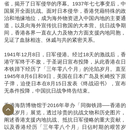
省，揭开了日军侵华的序幕。1937年七七事变后，中
国展开全面抗战。面对日本侵华，香港凭藉特殊的政
治和地缘地位，成为海外物资进入中国内地的主要通
道，以及向海外宣传抗日救国的大本营。抗日战争期
间，香港各界一直在人力及物力方面支援内地同胞，
见证了血脉相连、休戚与共的紧密关系。
1941年12月8日，日军侵港。经过18天的激战后，香
港守军终于不敌，于圣诞日宣布投降，从此香港在日
本铁蹄下经历了「三年零八个月」的沦陷岁月。直至
1945年8月6日和9日，美国在日本广岛及长崎投下原
子弹，迫使日本在8月15日发表《终战诏书》，宣布
无条件投降，中国抗日战争终告结束。
香港海防博物馆于2016年举办「同御铁蹄──香港的
抗战岁月」展览，透过珍贵的抗战文物和历史图片，
阐述香港支援内地抗战、抵抗日军侵略的重大贡献，
以及香港经历「三年零八个月」日佔时期的艰苦岁