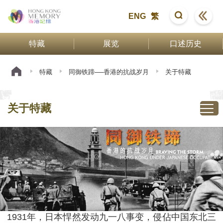
ENG
繁
特藏
展览
口述历史
特藏
同御铁蹄──香港的抗战岁月
关于特藏
关于特藏
1931年，日本悍然发动九一八事变，侵佔中国东北三