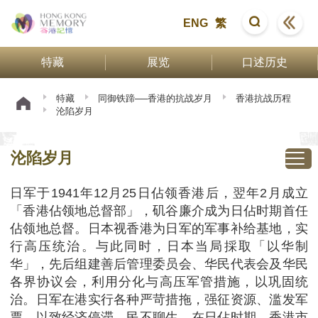
ENG
繁
特藏
展览
口述历史
特藏
同御铁蹄──香港的抗战岁月
香港抗战历程
沦陷岁月
沦陷岁月
日军于1941年12月25日佔领香港后，翌年2月成立
「香港佔领地总督部」，矶谷廉介成为日佔时期首任
佔领地总督。日本视香港为日军的军事补给基地，实
行高压统治。与此同时，日本当局採取「以华制
华」，先后组建善后管理委员会、华民代表会及华民
各界协议会，利用分化与高压军管措施，以巩固统
治。日军在港实行各种严苛措拖，强征资源、滥发军
票，以致经济停滞，民不聊生。在日佔时期，香港市