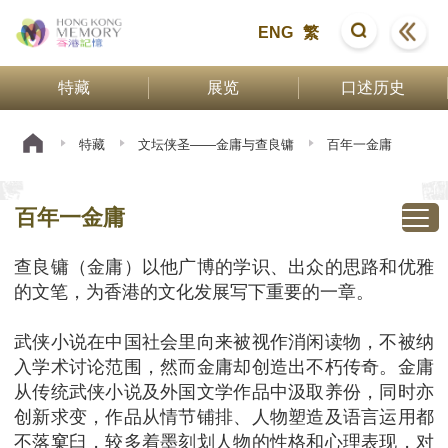
ENG
繁
特藏
展览
口述历史
特藏
文坛侠圣——金庸与查良镛
百年一金庸
百年一金庸
查良镛（金庸）以他广博的学识、出众的思路和优雅
的文笔，为香港的文化发展写下重要的一章。
武侠小说在中国社会里向来被视作消闲读物，不被纳
入学术讨论范围，然而金庸却创造出不朽传奇。金庸
从传统武侠小说及外国文学作品中汲取养份，同时亦
创新求变，作品从情节铺排、人物塑造及语言运用都
不落窠臼，较多着墨刻划人物的性格和心理表现，对