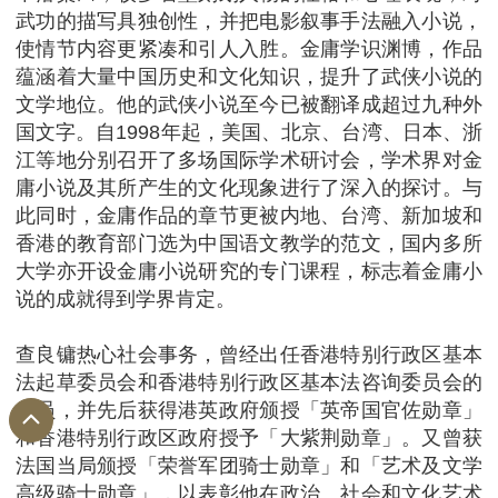
武功的描写具独创性，并把电影叙事手法融入小说，
使情节内容更紧凑和引人入胜。金庸学识渊博，作品
蕴涵着大量中国历史和文化知识，提升了武侠小说的
文学地位。他的武侠小说至今已被翻译成超过九种外
国文字。自1998年起，美国、北京、台湾、日本、浙
江等地分别召开了多场国际学术研讨会，学术界对金
庸小说及其所产生的文化现象进行了深入的探讨。与
此同时，金庸作品的章节更被内地、台湾、新加坡和
香港的教育部门选为中国语文教学的范文，国内多所
大学亦开设金庸小说研究的专门课程，标志着金庸小
说的成就得到学界肯定。
查良镛热心社会事务，曾经出任香港特别行政区基本
法起草委员会和香港特别行政区基本法咨询委员会的
成员，并先后获得港英政府颁授「英帝国官佐勋章」
和香港特别行政区政府授予「大紫荆勋章」。又曾获
法国当局颁授「荣誉军团骑士勋章」和「艺术及文学
高级骑士勋章」，以表彰他在政治、社会和文化艺术