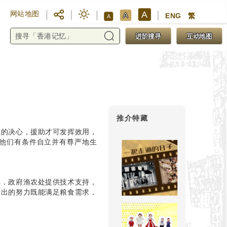
A
网站地图
A
ENG
繁
A
进阶搜寻
互动地图
推介特藏
强的决心，援助才可发挥效用，
他们有条件自立并有尊严地生
具，政府渔农处提供技术支持，
付出的努力既能满足粮食需求，