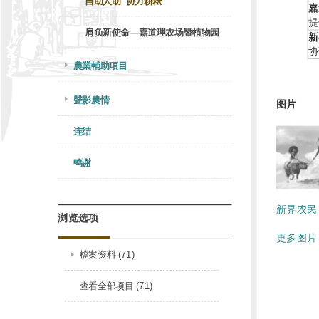
自助人助 协力耕耘
嘉
提
肩负新使命—嘉道理农场暨植物园
新
协
農業輔助項目
聲影農情
图片
连结
鸣谢
新界农民 (
浏览选项
更多图片 
檔案资料 (71)
查看全部项目 (71)