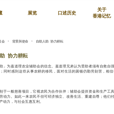
关于
藏
展览
口述历史
香港记忆
社会
背景與使命
自助人助 协力耕耘
助 协力耕耘
助」为嘉道理农业辅助会的信念。嘉道理兄弟认为受助者须有自救自
；同时感到这些从事农耕的移民，面对生活的困顿仍勤劳刻苦，相信
别于一般慈善项目，它视农民为合作伙伴：辅助会提供资金和生产工
劳动力。如此一来农民不但可经济独立、改善生活、重建自尊；他们
生产动力，与社会互惠互利。