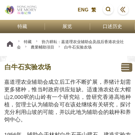
ENG
繁
特藏
展览
口述历史
特藏
协力耕耘：嘉道理农业辅助会及战后香港农业社
会
農業輔助項目
白牛石实验农场
白牛石实验农场
嘉道理农业辅助会成立后工作不断扩展，养猪计划需
更多猪种，惟当时政府供应短缺。适逢渔农处在大帽
山2,000呎的山岭有一个研究站，曾研究香港高地种
植，贺理士认为辅助会可在该处继续有关研究，探讨
充分利用山坡的可能，并以此地为辅助会的栽种和养
饲中心。
1956年，辅助会于林村白牛石开山劈石，建造实验农