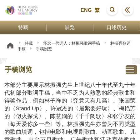
ENG
繁
特藏
展览
口述历史
特藏
怀念一代词人：林振强歌词手稿
林振强歌词
手稿
手稿浏览
手稿浏览
本部分主要展示林振强先生上世纪八十年代至九十年
代初部分歌词手稿，当中不乏为人熟悉的经典歌曲和
得奖作品，例如林子祥的〈究竟天有几高〉、张国荣
的〈Stand Up〉、许冠杰的〈最紧要好玩〉、梅艳芳
的〈似火探戈〉、陈慧娴的〈千千阕歌〉和张学友的
〈每天爱你多一些〉等。林振强先生亦曾为不同类型
的歌曲填词，包括电影和电视剧歌曲、动画歌曲、儿
童歌曲、电台节目歌曲、广告歌曲和活动宣传歌曲