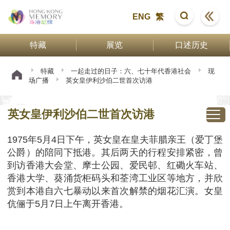
ENG
繁
特藏
展览
口述历史
特藏
一起走过的日子：六、七十年代香港社会
现
场广播
英女皇伊利沙伯二世首次访港
英女皇伊利沙伯二世首次访港
1975年5月4日下午，英女皇在皇夫菲腊亲王（爱丁堡
公爵）的陪同下抵港。其后两天的行程安排紧密，曾
到访香港大会堂、摩士公园、爱民邨、红磡火车站、
香港大学、葵涌货柜码头和荃湾工业区等地方，并欣
赏到本港自六七暴动以来首次解禁的烟花汇演。女皇
伉俪于5月7日上午离开香港。