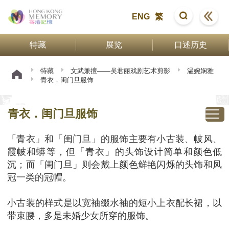
ENG
繁
特藏
展览
口述历史
特藏
文武兼擅——吴君丽戏剧艺术剪影
温婉娴雅
青衣．闺门旦服饰
青衣．闺门旦服饰
「青衣」和「闺门旦」的服饰主要有小古装、帔风、
霞帔和蟒等，但「青衣」的头饰设计简单和颜色低
沉；而「闺门旦」则会戴上颜色鲜艳闪烁的头饰和凤
冠一类的冠帽。
小古装的样式是以宽袖缀水袖的短小上衣配长裙，以
带束腰，多是未婚少女所穿的服饰。